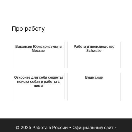
и
с
к
:
Про работу
Вакансия Юрисконсульт в
Работа и производство
Москве
Schwabe
Откройте для себя секреты
Внимание
поиска собак и работы с
ними
© 2025 Работа в России
• Официальный сайт -