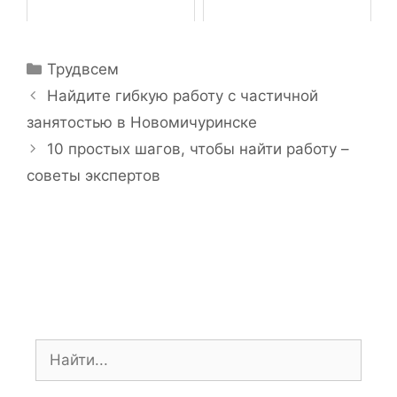
Р
Трудвсем
у
Н
Найдите гибкую работу с частичной
б
а
занятостью в Новомичуринске
р
в
10 простых шагов, чтобы найти работу –
и
и
советы экспертов
к
г
и
а
ц
и
я
з
а
п
П
и
о
с
и