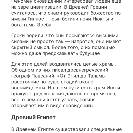
Феномен сновидений интересовал людей еще
на заре цивилизации. В Древней Греции
считалось, что снами руководит божество по
имени Гипнос — сын богини ночи Нюкты и
бога тьмы Эреба.
Греки верили, что сны посылаются высшими
силами не просто так — напротив, они имеют
скрытый смысл. Более того, с их помощью
можно даже предсказывать будущее
Для этих целей воздвигались целые храмы.
Об одном из них
писал
древнегреческий
географ Павсаний: «От Этил до Таламы
расстояние по суше стадий около
восьмидесяти. На этом пути есть храм Ино и
оракул. Предсказания даются во время сна;
все, о чем они хотят узнать, богиня
открывает им в виде сновидений».
Древний
Египет
В Древнем Египте
существовали
специальные