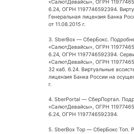
«СалютДевайсы», ОГРН 1197746592
6.24, ОГРН 1197746592394. Вирт
Генеральная лицензия Банка Рос
от 11.08.2015 г.
3. SberBox — СберБокс. Подробне
«СалютДевайсы», ОГРН 1197746592
6.24, ОГРН 1197746592394. Серви
«СалютДевайсы», ОГРН 1197746592
32 каб. 6.24. Виртуальные ассис
лицензия Банка России на осущес
г.
4. SberPortal — СберПортал. Под
«СалютДевайсы», ОГРН 1197746592
6.24, ОГРН 1197746592394.
5. SberBox Top — СберБокс Топ.