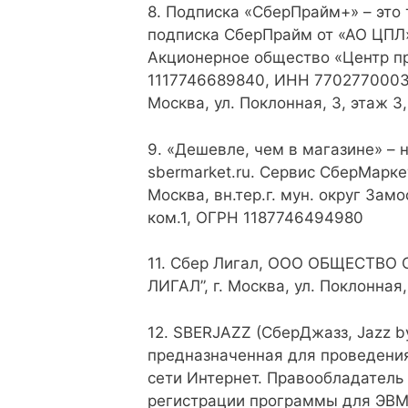
8. Подписка «СберПрайм+» – это
подписка СберПрайм от «АО ЦПЛ»
Акционерное общество «Центр п
1117746689840, ИНН 7702770003 
Москва, ул. Поклонная, 3, этаж 3,
9. «Дешевле, чем в магазине» – 
sbermarket.ru. Сервис СберМарк
Москва, вн.тер.г. мун. округ Замо
ком.1, ОГРН 1187746494980
11. Сбер Лигал, ООО ОБЩЕСТВ
ЛИГАЛ”, г. Москва, ул. Поклонная, 
12. SBERJAZZ (СберДжазз, Jazz b
предназначенная для проведени
сети Интернет. Правообладатель
регистрации программы для ЭВМ 