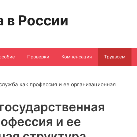
а в России
особие
Проверки
Компенсация
Трудвсем
государственная
рофессия и ее
ная структура