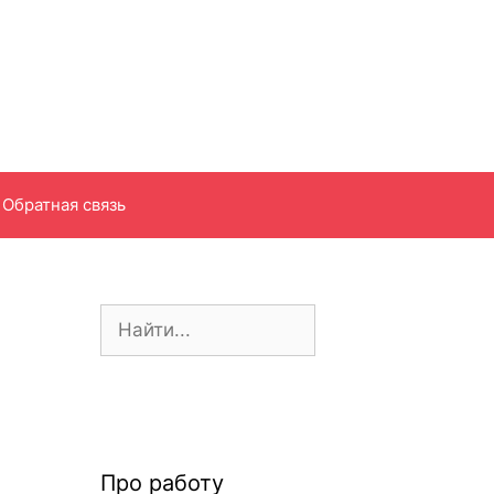
Обратная связь
П
о
и
с
к
:
Про работу