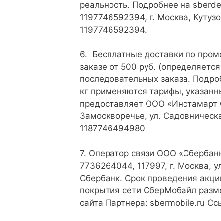
реальность. Подробнее на sberd
1197746592394, г. Москва, Кутузов
1197746592394.
6. Бесплатные доставки по промок
заказе от 500 руб. (определяется
последовательных заказа. Подроб
кг применяются тарифы, указанны
предоставляет ООО «Инстамарт Се
Замоскворечье, ул. Садовническая
1187746494980
7. Оператор связи ООО «Сберба
7736264044, 117997, г. Москва, у
Сбербанк. Срок проведения акции
покрытия сети СберМобайл разме
сайта Партнера: sbermobile.ru 