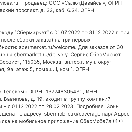
evices.ru. Продавец: ООО «СалютДевайсы», ОГРН
ский проспект, д. 32, каб. 6.24, ОГРН
оду “Сбермаркет” с 01.07.2022 по 31.12.2022 г. при
 после сборки заказа) на три первых
ности: sbermarket.ru/welcome. Для заказов от 30
е на sbermarket.ru/delivery. Сервис СберМаркет
рвис», 115035, Москва, вн.тер.г. мун. округ
, 9а, этаж 5, помещ. I, ком.1, ОГРН
нк-Телеком» ОГРН 1167746305430, ИНН
л. Вавилова, д. 19, входит в группу компаний
 – с 01.12.2022 по 28.02.2023. Подробнее. Зоны
щена по адресу: sbermobile.ru/coveragemap/ Адрес
Ссылка на мобильное приложение СберМобайл (4+)