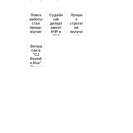
Поиск
Судебн
Лучши
работы
ый
е
стал
департ
стратег
проще:
амент
ии
изучит
КЧР и
получе
е
УСД
ния
рынок
ПО
работы
труда
РЕСПУ
в
Экскур
Вяземс
БЛИКЕ
качест
сия в
кого в
АДЫГЕ
ве
"CJ
поиска
Я
[ключе
Ravioll
х
вого
o Rus"
интере
слова]
(Росси
сных
я,
возмож
Санкт-
ностей
Петерб
ург)