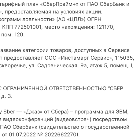
 тарифный план «СберПрайм+» от ПАО СберБанк и
, предоставляемая на условиях акции.
рограмм лояльности» (АО «ЦПЛ») ОГРН
КПП 772501001, место нахождения: 121170,
 пом. 120.
название категории товаров, доступных в Сервисе
ет предоставляет ООО «Инстамарт Сервис», 115035,
скворечье, ул. Садовническая, 9а, этаж 5, помещ. I,
О С ОГРАНИЧЕННОЙ ОТВЕТСТВЕННОСТЬЮ “СБЕР
д. 3.
y Sber — «Джаз» от Сбера) – программа для ЭВМ,
я видеоконференций (видеовстреч) посредством
 ПАО Сбербанк (свидетельство о государственной
от 01.07.2022 № 2022662270).