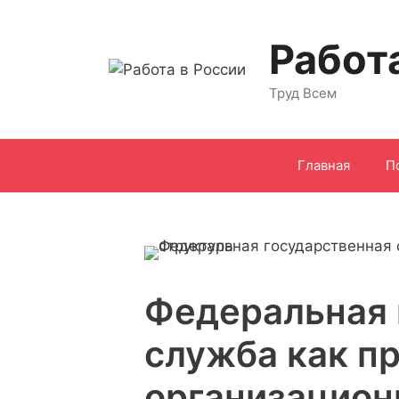
Перейти
к
Работ
содержимому
Труд Всем
Главная
П
Федеральная 
служба как п
организацион