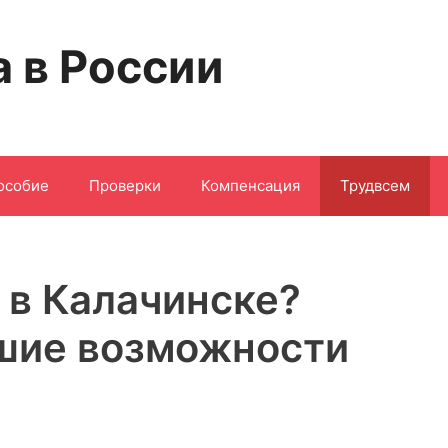
а в России
особие
Проверки
Компенсация
Трудвсем
 в Калачинске?
шие возможности
!