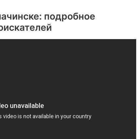
лачинске: подробное
оискателей