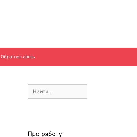
Обратная связь
П
о
и
с
к
:
Про работу