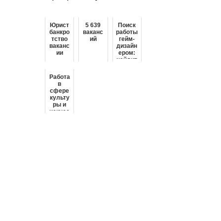
Юрист
5 639
Поиск
банкро
ваканс
работы
тство
ий
гейм-
ваканс
дизайн
ии
ером:
найдит
е
карьер
Работа
у своей
в
мечты
сфере
уже
культу
сегодн
ры и
я!
искусс
тва в
Москве