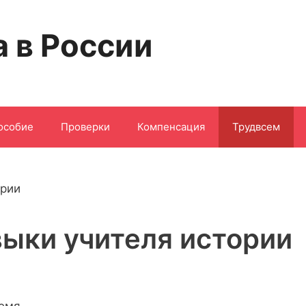
а в России
особие
Проверки
Компенсация
Трудвсем
ыки учителя истории