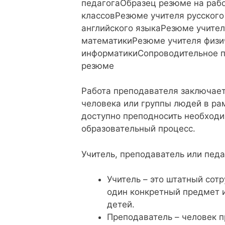
педагогаОбразец резюме на рабо
классовРезюме учителя русского
английского языкаРезюме учите
математикиРезюме учителя физи
информатикиСопроводительное п
резюме
Работа преподавателя заключаетс
человека или группы людей в ра
доступно преподносить необход
образовательный процесс.
Учитель, преподаватель или педа
Учитель – это штатный со
один конкретный предмет и
детей.
Преподаватель – человек 