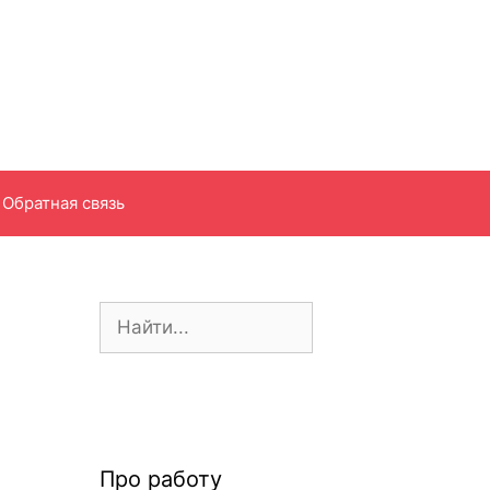
Обратная связь
П
о
и
с
к
:
Про работу