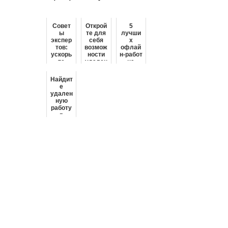
Совет
Открой
5
ы
те для
лучши
экспер
себя
х
тов:
возмож
офлай
ускорь
ности
н-работ
те
удален
на
поиск
ной
неполн
работы
работы
ый
Найдит
с
в
рабочи
е
помощ
Сарато
й день
удален
ью
ве: ваш
с
ную
этих
путево
гибким
работу
просты
дитель
график
в
х
ом
Москве
стратег
: ваше
ий
полное
руково
дство