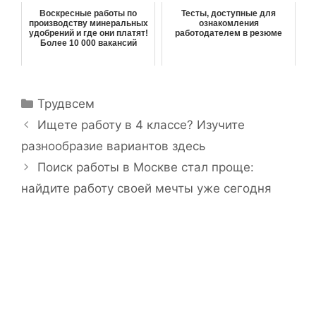
Воскресные работы по
Тесты, доступные для
производству минеральных
ознакомления
удобрений и где они платят!
работодателем в резюме
Более 10 000 вакансий
Р
Трудвсем
у
Н
Ищете работу в 4 классе? Изучите
б
а
разнообразие вариантов здесь
р
в
Поиск работы в Москве стал проще:
и
и
найдите работу своей мечты уже сегодня
к
г
и
а
ц
и
я
з
а