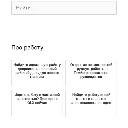
п
П
и
о
с
и
и
с
к
:
Про работу
Найдите идеальную работу
Открытие возможностей
дворника на неполный
трудоустройства в
рабочий день для вашего
Тамбове: пошаговое
графика
руководство
Ищете работу с частичной
Найдите работу своей
занятостью? Проверьте
мечты в качестве
OLX сейчас
анестезиолога сегодня