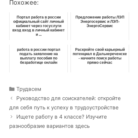
Похожее:
Портал работа в россии
Предложение работы ЛЭП
официальный сайт личный
Энергосервис и ЛЭП-
кабинет через госуслуги
ЭнергоСервис
вход вход в личный кабинет
и ...
работа в россии портал
Раскройте свой карьерный
подать заявление на
потенциал в Дальнереченске
выплату пособия по
- начните поиск работы
безработице онлайн
прямо сейчас
Р
Трудвсем
у
Н
Руководство для соискателей: откройте
б
а
для себя путь к успеху в трудоустройстве
р
в
Ищете работу в 4 классе? Изучите
и
и
разнообразие вариантов здесь
к
г
и
а