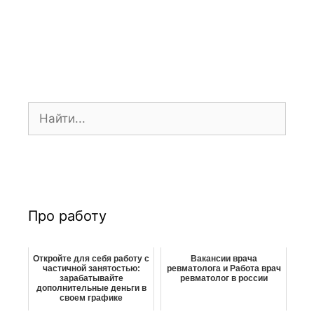
ц
и
я
з
а
п
П
и
о
с
и
и
с
к
:
Про работу
Откройте для себя работу с
Вакансии врача
частичной занятостью:
ревматолога и Работа врач
зарабатывайте
ревматолог в россии
дополнительные деньги в
своем графике