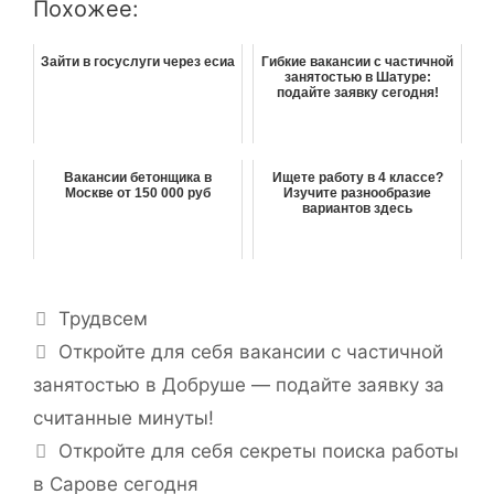
Похожее:
Зайти в госуслуги через есиа
Гибкие вакансии с частичной
занятостью в Шатуре:
подайте заявку сегодня!
Вакансии бетонщика в
Ищете работу в 4 классе?
Москве от 150 000 руб
Изучите разнообразие
вариантов здесь
Р
Трудвсем
у
Н
Откройте для себя вакансии с частичной
б
а
занятостью в Добруше — подайте заявку за
р
в
считанные минуты!
и
и
Откройте для себя секреты поиска работы
к
г
и
в Сарове сегодня
а