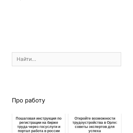
ц
и
я
з
а
п
и
П
с
о
и
и
с
к
:
Про работу
Пошаговая инструкция по
Откройте возможности
регистрации на бирже
трудоустройства в Орле:
труда через госуслуги и
советы экспертов для
портал работа в россии
успеха