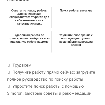
Советы по поиску работы
Поиск работы в москве
для начинающих
специалистов: откройте для
себя возможности в
качестве экспер...
Удаленная работа по
Улучшите свое зрение с
транскрипции: найдите свою
помощью доступных
идеальную работу на дому
решений для коррекции
зрения
Р
Трудвсем
у
Н
Получите работу прямо сейчас: загрузите
б
а
полное руководство по поиску работы
р
в
Упростите поиск работы с помощью
и
и
Simoron: быстрые советы и рекомендации
к
г
и
а