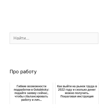
ц
и
я
з
а
п
П
и
о
с
и
и
с
к
:
Про работу
Гибкие возможности
Как выйти на рынок труда в
подработки в Golubitsky:
2022 году и сколько денег
подайте заявку сейчас,
можно получить.
чтобы сбалансировать
Пошаговая инструкция
работу и лич...