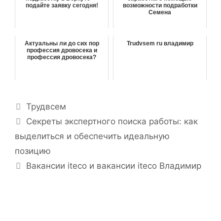
подайте заявку сегодня!
возможности подработки
Семена
Актуальны ли до сих пор
Trudvsem ru владимир
профессия дровосека и
профессия дровосека?
Р
Трудвсем
у
Н
Секреты экспертного поиска работы: как
б
а
выделиться и обеспечить идеальную
р
в
позицию
и
и
Вакансии iteco и вакансии iteco Владимир
к
г
и
а
ц
и
я