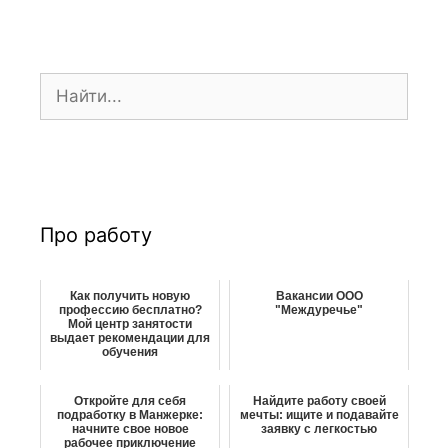
з
а
п
П
и
о
с
и
и
с
к
:
Про работу
Как получить новую
Вакансии ООО
профессию бесплатно?
"Междуречье"
Мой центр занятости
выдает рекомендации для
обучения
Откройте для себя
Найдите работу своей
подработку в Манжерке:
мечты: ищите и подавайте
начните свое новое
заявку с легкостью
рабочее приключение