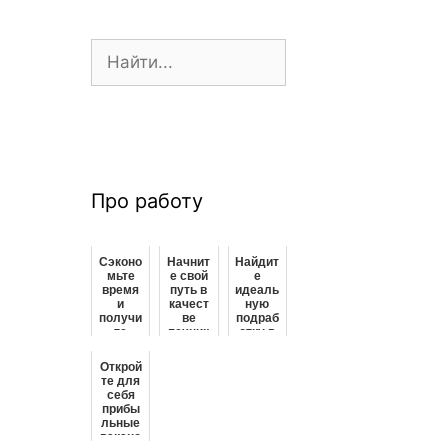
П
о
и
с
к
:
Про работу
Сэконо
Начнит
Найдит
мьте
е свой
е
время
путь в
идеаль
и
качест
ную
получи
ве
подраб
те
печник
отку в
работу
а:
Чайков
своей
доступ
ском –
Открой
мечты
ны
начнит
те для
с
списки
е свое
себя
помощ
ваканс
путеше
прибы
ью
ий
ствие
льные
этих
ваканс
совето