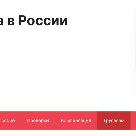
а в России
особие
Проверки
Компенсация
Трудвсем