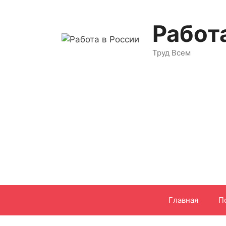
Перейти
к
Работ
содержимому
Труд Всем
Главная
П