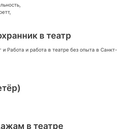
ельность,
ретт,
охранник в театр
етёр)
ажам в театре