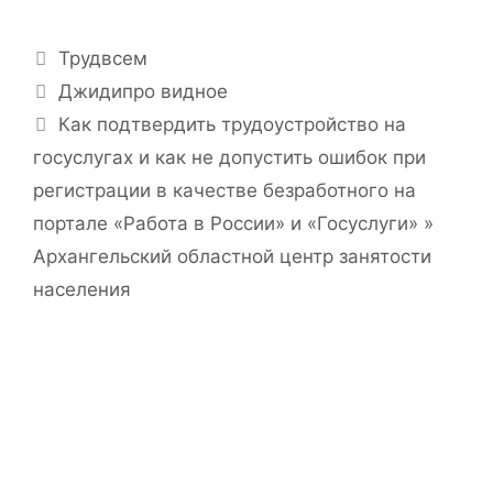
Р
Трудвсем
у
Н
Джидипро видное
б
а
Как подтвердить трудоустройство на
р
в
госуслугах и как не допустить ошибок при
и
и
регистрации в качестве безработного на
к
г
и
портале «Работа в России» и «Госуслуги» »
а
ц
Архангельский областной центр занятости
и
населения
я
з
а
п
и
с
и