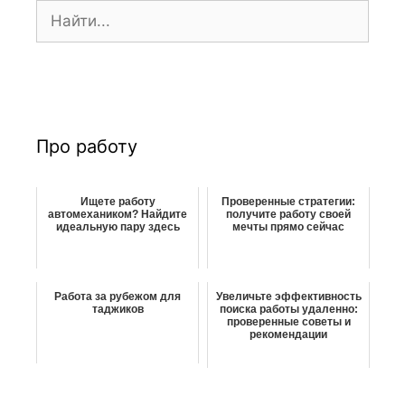
П
о
и
с
к
:
Про работу
Ищете работу
Проверенные стратегии:
автомехаником? Найдите
получите работу своей
идеальную пару здесь
мечты прямо сейчас
Работа за рубежом для
Увеличьте эффективность
таджиков
поиска работы удаленно:
проверенные советы и
рекомендации