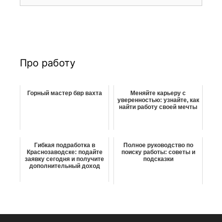
о
с
и
и
с
к
:
Про работу
Горный мастер бвр вахта
Меняйте карьеру с
уверенностью: узнайте, как
найти работу своей мечты
Гибкая подработка в
Полное руководство по
Краснозаводске: подайте
поиску работы: советы и
заявку сегодня и получите
подсказки
дополнительный доход