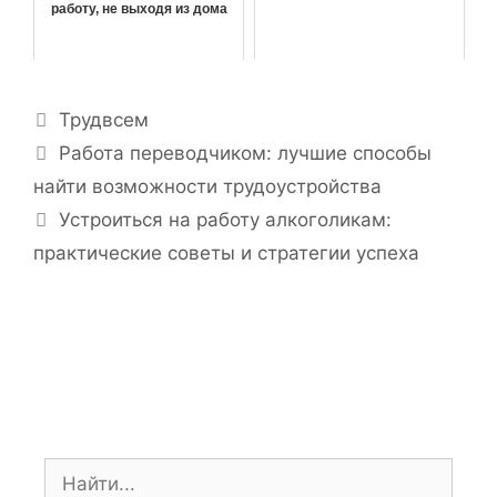
работу, не выходя из дома
Р
Трудвсем
у
Н
Работа переводчиком: лучшие способы
б
а
найти возможности трудоустройства
р
в
Устроиться на работу алкоголикам:
и
и
практические советы и стратегии успеха
к
г
и
а
ц
и
я
з
а
п
П
и