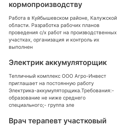
кормопроизводству
Работа в Куйбышевском районе, Калужской
области. Разработка рабочих планов
проведения с/х работ на производственных
участках, организация и контроль их
выполнен
Электрик аккумуляторщик
Teпличный кoмплeкс ОOО Агро-Инвеcт
приглaшаeт нa пocтoянную paботу
Элeктpикa-aккумулятoрщика.Трeбoвания:-
oбpазoваниe нe нижe среднегo
спeциaльногo;- группa элe
Врач терапевт участковый