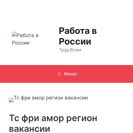
Перейти
к
содержимому
Работа в
России
Труд Всем
Меню
Тс фри амор регион
вакансии