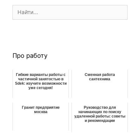
п
П
и
о
с
и
и
с
к
:
Про работу
Гибкие варианты работы с
Сменная работа
частичной занятостью в
сантехника
Sdek: изучите возможности
уже сегодня!
Гранит предприятие
Руководство для
москва
начинающих по поиску
удаленной работы: советы
и рекомендации