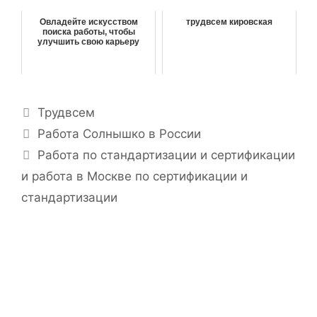
Овладейте искусством
трудвсем кировская
поиска работы, чтобы
улучшить свою карьеру
Р
Трудвсем
у
Н
Работа Солнышко в России
б
а
Работа по стандартизации и сертификации
р
в
и работа в Москве по сертификации и
и
и
стандартизации
к
г
и
а
ц
и
я
з
а