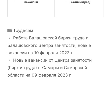
вакансий
калининград
Р
Трудвсем
у
Н
Работа Балашовской биржи труда и
б
а
Балашовского центра занятости, новые
р
в
вакансии на 10 февраля 2023 г
и
и
Новые вакансии от Центра занятости
к
г
и
(биржи труда) г. Самары и Самарской
а
ц
области на 09 февраля 2023 г
и
я
з
а
п