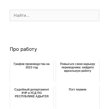
и
с
и
П
о
и
с
к
:
Про работу
График производства на
Повысьте свою карьеру
2023 год
переводчика: найдите
идеальную работу
Судебный департамент
Пзгт пермяк
КЧР и УСД ПО
РЕСПУБЛИКЕ АДЫГЕЯ