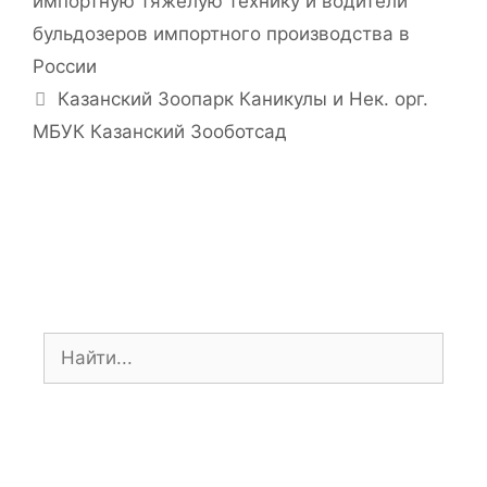
импортную тяжелую технику и водители
р
в
бульдозеров импортного производства в
и
и
России
к
г
и
Казанский Зоопарк Каникулы и Нек. орг.
а
ц
МБУК Казанский Зооботсад
и
я
з
а
п
и
с
и
П
о
и
с
к
: