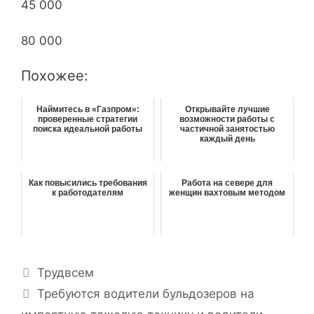
45 000
80 000
Похожее:
Наймитесь в «Газпром»:
Открывайте лучшие
проверенные стратегии
возможности работы с
поиска идеальной работы
частичной занятостью
каждый день
Как повысились требования
Работа на севере для
к работодателям
женщин вахтовым методом
Р
Трудвсем
у
Н
Требуются водители бульдозеров на
б
а