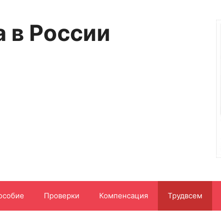
а в России
особие
Проверки
Компенсация
Трудвсем