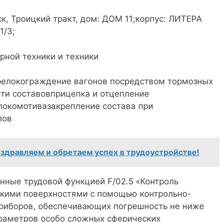
ск, Троицкий тракт, дом: ДОМ 11;корпус: ЛИТЕРА
1/3;
рной техники и техники
релокограждение вагонов посредством тормозных
ти составовприцепка и отцепление
локомотивазакрепление состава при
пов
оздравляем и обретаем успех в трудоустройстве!
нные трудовой функцией F/02.5 «Контроль
скими поверхностями с помощью контрольно-
приборов, обеспечивающих погрешность не ниже
араметров особо сложных сферических