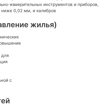
ьно-измерительных инструментов и приборов,
ниже 0,02 мм, и калибров
авление жилья)
хнических
повышение
 для
ация
ной с
тей