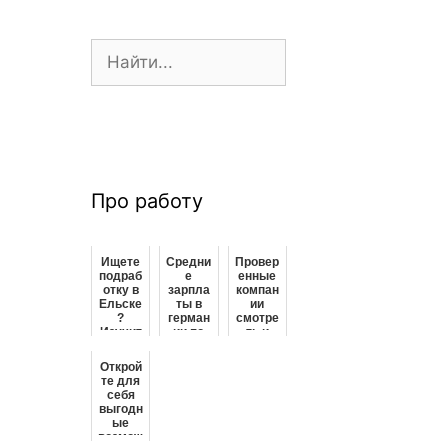
П
о
и
с
к
:
Про работу
Ищете
Средни
Провер
подраб
е
енные
отку в
зарпла
компан
Ельске
ты в
ии
?
герман
смотре
Изучит
ии по
ть и
е свои
профе
"смотр
вариан
ссиям
еть"
Открой
ты
сфера
те для
здесь
м и
себя
регион
выгодн
ам
ые
возмож