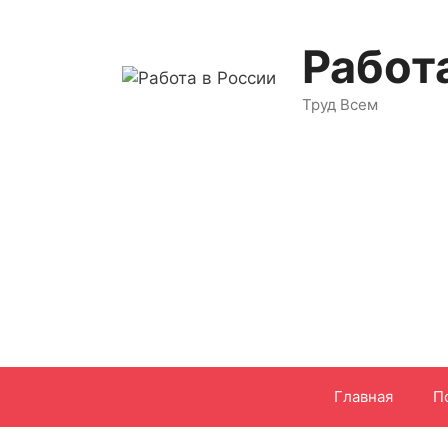
Перейти
к
Работ
содержимому
Труд Всем
Главная
П