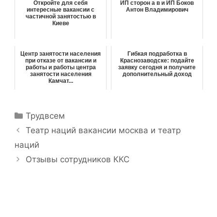
Откройте для себя
ИП сторон а в и ИП Боков
интересные вакансии с
Антон Владимирович
частичной занятостью в
Киеве
Центр занятости населения
Гибкая подработка в
при отказе от вакансии и
Краснозаводске: подайте
работы и работы центра
заявку сегодня и получите
занятости населения
дополнительный доход
Камчат...
Р
Трудвсем
у
Н
Театр наций вакансии москва и театр
б
а
наций
р
в
Отзывы сотрудников ККС
и
и
к
г
и
а
ц
и