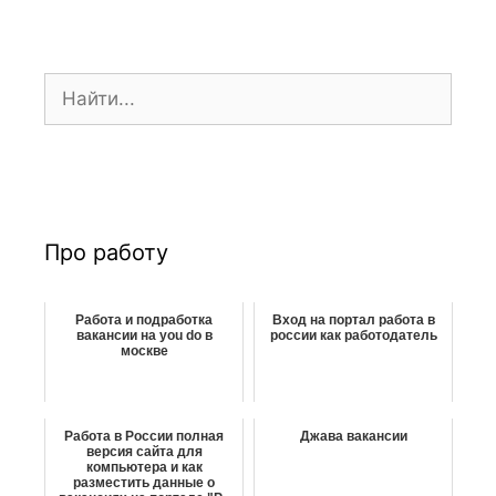
я
з
а
П
п
о
и
и
с
с
и
к
:
Про работу
Работа и подработка
Вход на портал работа в
вакансии на you do в
россии как работодатель
москве
Работа в России полная
Джава вакансии
версия сайта для
компьютера и как
разместить данные о