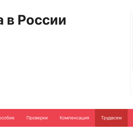
а в России
особие
Проверки
Компенсация
Трудвсем