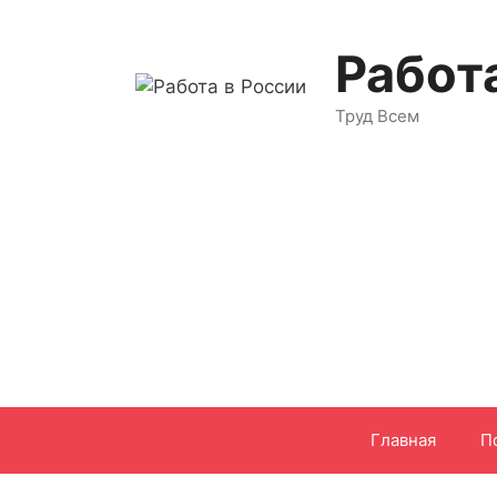
Перейти
к
Работ
содержимому
Труд Всем
Главная
П