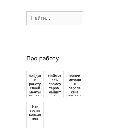
П
о
и
с
к
:
Про работу
Найдит
Наймит
Макси
е
есь
мизаци
работу
промоу
я
своей
тером:
перспе
мечты
найдит
ктив
пожарн
е
трудоу
ым:
работу
стройс
изучит
своей
тва:
Нтн
е
мечты
как
групп
возмож
прямо
фрила
консал
ности
сейчас
нсеры
тинг
здесь
!
могут
найти
идеаль