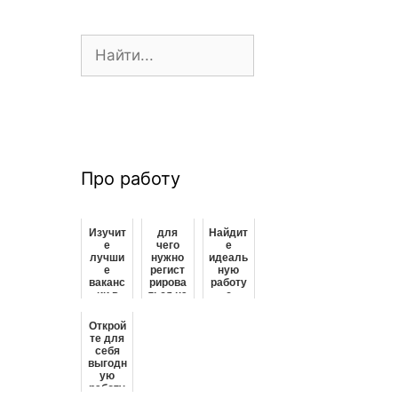
П
о
и
с
к
:
Про работу
Изучит
для
Найдит
е
чего
е
лучши
нужно
идеаль
е
регист
ную
ваканс
рирова
работу
ии в
ться на
с
Исильк
портал
частич
уле с
е
ной
Открой
частич
работа
занято
те для
ной
в
стью:
себя
занято
россии
открой
выгодн
стью
те для
ую
прямо
себя
работу
сейчас
лучши