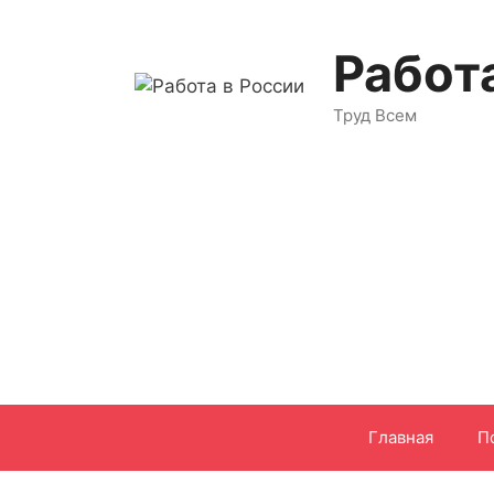
Перейти
к
Работ
содержимому
Труд Всем
Главная
П