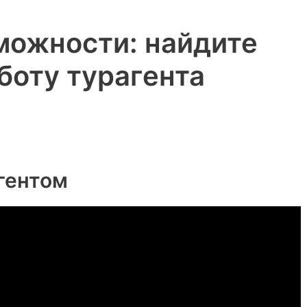
можности: найдите
боту турагента
гентом