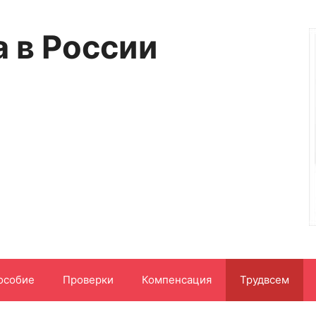
а в России
особие
Проверки
Компенсация
Трудвсем