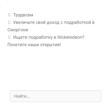
Р
Трудвсем
у
Н
Увеличьте свой доход с подработкой в ​​
б
а
Сморгони
р
в
Ищете подработку в Nickelodeon?
и
и
Посетите наши открытия!
к
г
и
а
ц
и
я
з
а
п
П
и
о
с
и
и