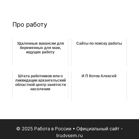
с
к
:
Про работу
Удаленные вакансии для
Сайты по поиску работы
беременных для мам,
ищущих работу
Штата работников или о
И П Котов Алексей
ликвидации архангельский
областной центр занятости
населения
© 2025 Работа в России
• Официальный сайт -
trudvsem.ru