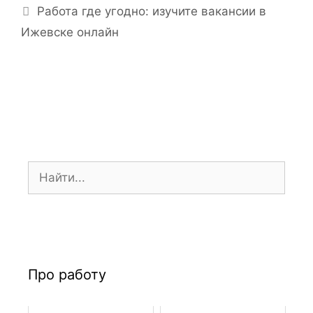
Работа где угодно: изучите вакансии в
к
г
и
Ижевске онлайн
а
ц
и
я
з
а
п
и
П
с
о
и
и
с
к
:
Про работу