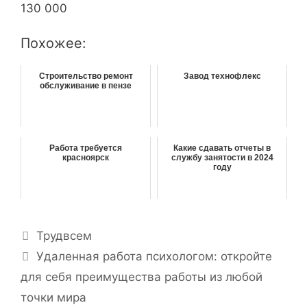
130 000
Похожее:
Строительство ремонт
Завод технофлекс
обслуживание в пензе
Работа требуется
Какие сдавать отчеты в
красноярск
службу занятости в 2024
году
Р
Трудвсем
у
Н
Удаленная работа психологом: откройте
б
а
для себя преимущества работы из любой
р
в
точки мира
и
и