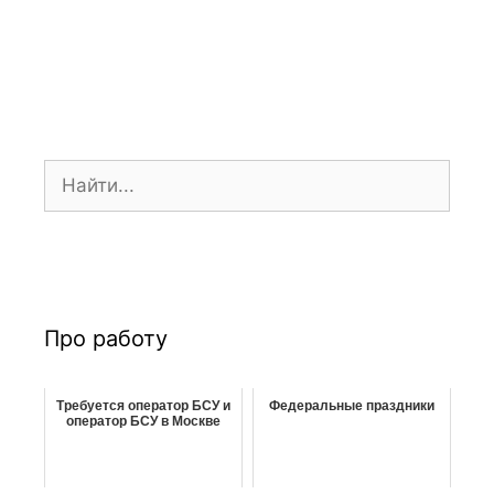
ц
и
я
з
а
п
П
и
о
с
и
и
с
к
:
Про работу
Требуется оператор БСУ и
Федеральные праздники
оператор БСУ в Москве