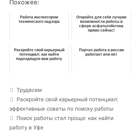
Похожее:
Работа инспектором
Откройте для себя лучшие
технического надзора
возможности работы в
сфере асфальтобетона
прямо сейчас!
Раскройте свой карьерный
Портал работа в россии
потенциал: как найти
работает или нет
подходящую вам работу
Р
Трудвсем
у
Н
Раскройте свой карьерный потенциал:
б
а
эффективные советы по поиску работы
р
в
Поиск работы стал проще: как найти
и
и
работу в Уфе
к
г
и
а